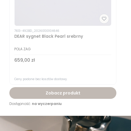
7613-492BD_20260130104646
DEAR sygnet Black Pearl srebrny
POLA ZAG
Cena
659,00 zł
Ceny podane bez kosztów dostawy.
Zobacz produkt
Dostępność:
na wyczerpaniu